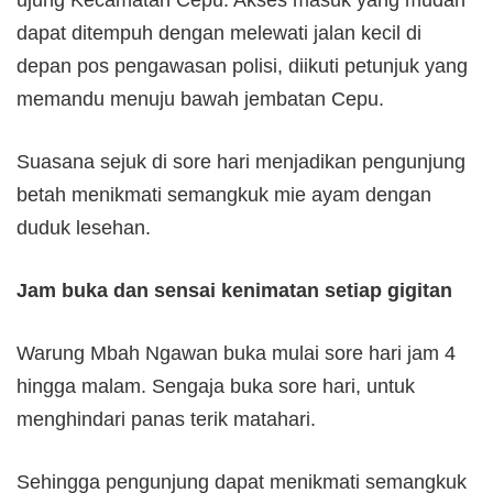
ujung Kecamatan Cepu. Akses masuk yang mudah
dapat ditempuh dengan melewati jalan kecil di
depan pos pengawasan polisi, diikuti petunjuk yang
memandu menuju bawah jembatan Cepu.
Suasana sejuk di sore hari menjadikan pengunjung
betah menikmati semangkuk mie ayam dengan
duduk lesehan.
Jam buka dan sensai kenimatan setiap gigitan
Warung Mbah Ngawan buka mulai sore hari jam 4
hingga malam. Sengaja buka sore hari, untuk
menghindari panas terik matahari.
Sehingga pengunjung dapat menikmati semangkuk