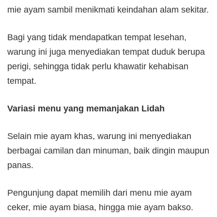
mie ayam sambil menikmati keindahan alam sekitar.
Bagi yang tidak mendapatkan tempat lesehan,
warung ini juga menyediakan tempat duduk berupa
perigi, sehingga tidak perlu khawatir kehabisan
tempat.
Variasi menu yang memanjakan Lidah
Selain mie ayam khas, warung ini menyediakan
berbagai camilan dan minuman, baik dingin maupun
panas.
Pengunjung dapat memilih dari menu mie ayam
ceker, mie ayam biasa, hingga mie ayam bakso.