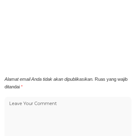
Alamat email Anda tidak akan dipublikasikan.
Ruas yang wajib
ditandai
*