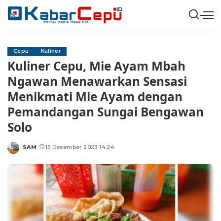
Cepu
Kuliner
Kuliner Cepu, Mie Ayam Mbah
Ngawan Menawarkan Sensasi
Menikmati Mie Ayam dengan
Pemandangan Sungai Bengawan
Solo
SAM
15 Desember 2023 14:24
Posted
by