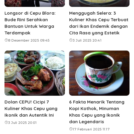
Longsor di Cepu Blora:
Menggugah Selera: 3
Bude Rini Serahkan
Kuliner Khas Cepu Terbuat
Bantuan Untuk Warga
dari Ikan Endemik dengan
Terdampak
Cita Rasa yang Estetik
8 Desember 2025 09:45
3 Juli 2025 20:41
Dolan CEPU! Cicipi 7
6 Fakta Menarik Tentang
Kuliner Khas Cepu yang
Kopi Kothok, Minuman
Ikonik dan Autentik Ini
Khas Cepu yang Ikonik
dan Legendaris
3 Juli 2025 20:01
17 Februari 2025 11:17