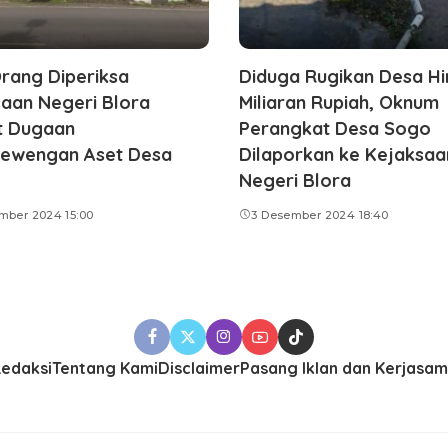
rang Diperiksa
Diduga Rugikan Desa H
aan Negeri Blora
Miliaran Rupiah, Oknum
t Dugaan
Perangkat Desa Sogo
lewengan Aset Desa
Dilaporkan ke Kejaksaa
Negeri Blora
mber 2024 15:00
3 Desember 2024 18:40
edaksi
Tentang Kami
Disclaimer
Pasang Iklan dan Kerjasa