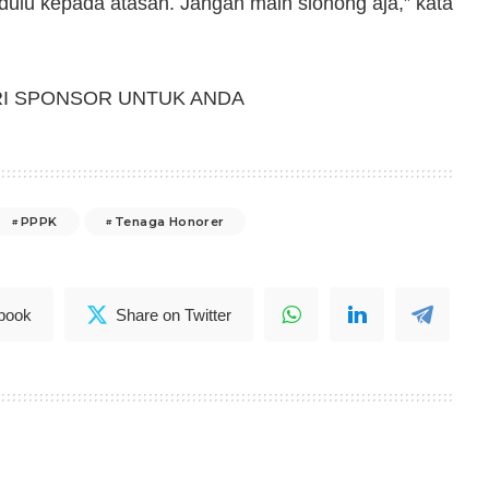
in dulu kepada atasan. Jangan main slonong aja,” kata
RI SPONSOR UNTUK ANDA
PPPK
Tenaga Honorer
book
Share on Twitter