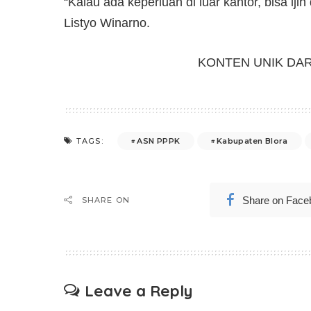
“Kalau ada keperluan di luar kantor, bisa ij
Listyo Winarno.
KONTEN UNIK DA
ASN PPPK
Kabupaten Blora
TAGS:
Share on Face
SHARE ON
Leave a Reply