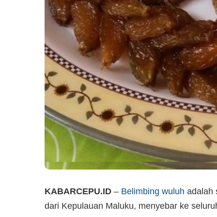
KABARCEPU.ID
–
Belimbing wuluh
adalah 
dari Kepulauan Maluku, menyebar ke seluru