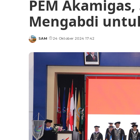
PEM Akamigas, 
Mengabdi untu
SAM
24 Oktober 2024 17:42
Posted
by