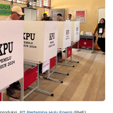
produksi,
PT Pertamina Hulu Energi
(PHE),