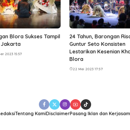
an Blora Sukses Tampil
24 Tahun, Barongan Ris
I Jakarta
Guntur Seto Konsisten
Lestarikan Kesenian Kh
er 2023 15:57
Blora
22 Mei 2023 17:57
edaksi
Tentang Kami
Disclaimer
Pasang Iklan dan Kerjasa