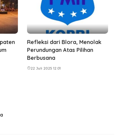
upaten
Refleksi dari Blora, Menolak
lum
Perundungan Atas Pilihan
Berbusana
22 Juli 2025 12:01
ma