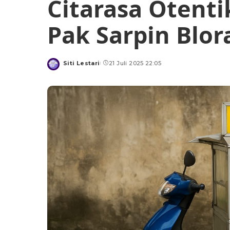
Citarasa Otenti
Pak Sarpin Blor
Siti Lestari
21 Juli 2025 22:05
Posted
by