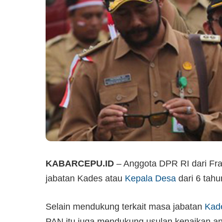
KABARCEPU.ID
– Anggota DPR RI dari Fr
jabatan Kades atau
Kepala Desa
dari 6 tahu
Selain mendukung terkait masa jabatan
Kad
PAN itu juga mendukung usulan kenaikan a