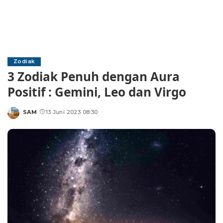
Zodiak
3 Zodiak Penuh dengan Aura
Positif : Gemini, Leo dan Virgo
SAM
13 Juni 2023 08:30
Posted
by