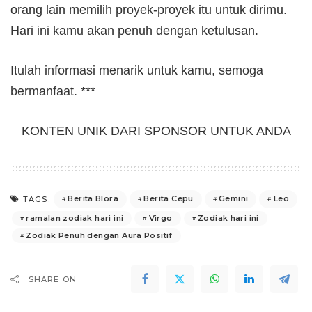
orang lain memilih proyek-proyek itu untuk dirimu.
Hari ini kamu akan penuh dengan ketulusan.
Itulah informasi menarik untuk kamu, semoga
bermanfaat. ***
KONTEN UNIK DARI SPONSOR UNTUK ANDA
Berita Blora
Berita Cepu
Gemini
Leo
TAGS:
ramalan zodiak hari ini
Virgo
Zodiak hari ini
Zodiak Penuh dengan Aura Positif
SHARE ON