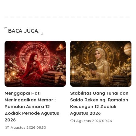
BACA JUGA:
Menggapai Hati
Stabilitas Uang Tunai dan
Meninggalkan Memori:
Saldo Rekening: Ramalan
Ramalan Asmara 12
Keuangan 12 Zodiak
Zodiak Periode Agustus
Agustus 2026
2026
1 Agustus 2026 09:44
1 Agustus 2026 09:50