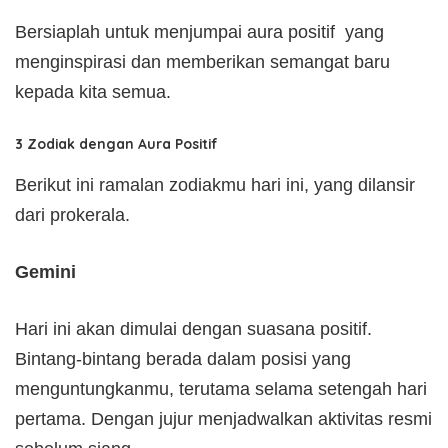
Bersiaplah untuk menjumpai aura positif yang
menginspirasi dan memberikan semangat baru
kepada kita semua.
3 Zodiak dengan Aura Positif
Berikut ini ramalan zodiakmu hari ini, yang dilansir
dari prokerala.
Gemini
Hari ini akan dimulai dengan suasana positif.
Bintang-bintang berada dalam posisi yang
menguntungkanmu, terutama selama setengah hari
pertama. Dengan jujur ​​menjadwalkan aktivitas resmi