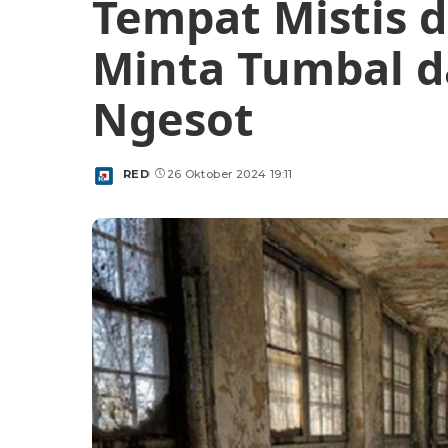
Tempat Mistis d
Minta Tumbal d
Ngesot
RED
26 Oktober 2024 19:11
Posted
by