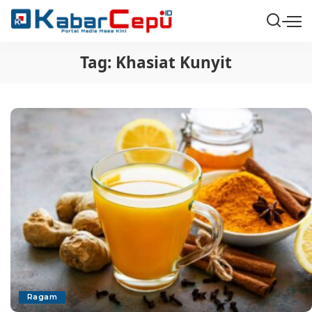
Tag:
Khasiat Kunyit
Ragam