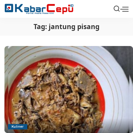
Tag:
jantung pisang
Kuliner