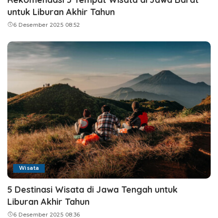
untuk Liburan Akhir Tahun
6 Desember 2025 08:52
Wisata
5 Destinasi Wisata di Jawa Tengah untuk
Liburan Akhir Tahun
6 Desember 2025 08:36