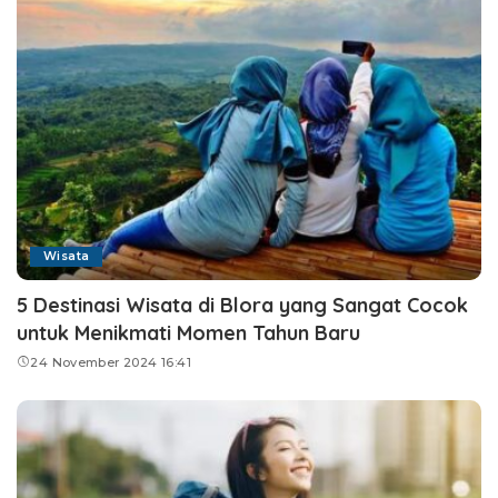
Wisata
5 Destinasi Wisata di Blora yang Sangat Cocok
untuk Menikmati Momen Tahun Baru
24 November 2024 16:41