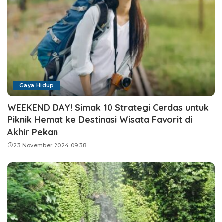
Gaya Hidup
WEEKEND DAY! Simak 10 Strategi Cerdas untuk
Piknik Hemat ke Destinasi Wisata Favorit di
Akhir Pekan
23 November 2024 09:38