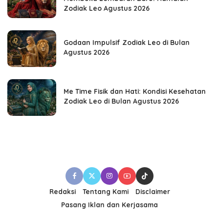
Zodiak Leo Agustus 2026
Godaan Impulsif Zodiak Leo di Bulan
Agustus 2026
Me Time Fisik dan Hati: Kondisi Kesehatan
Zodiak Leo di Bulan Agustus 2026
Redaksi
Tentang Kami
Disclaimer
Pasang Iklan dan Kerjasama