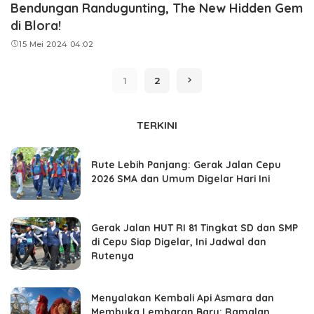
Bendungan Randugunting, The New Hidden Gem
di Blora!
15 Mei 2024 04:02
1
2
TERKINI
Rute Lebih Panjang: Gerak Jalan Cepu
2026 SMA dan Umum Digelar Hari Ini
Gerak Jalan HUT RI 81 Tingkat SD dan SMP
di Cepu Siap Digelar, Ini Jadwal dan
Rutenya
Menyalakan Kembali Api Asmara dan
Membuka Lembaran Baru: Ramalan