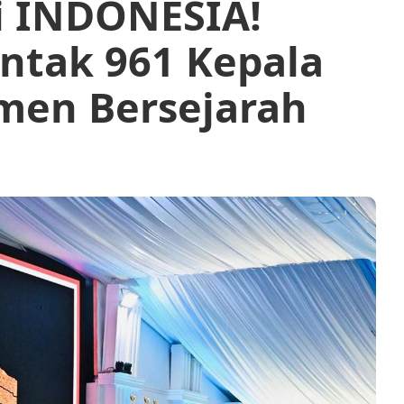
i INDONESIA!
entak 961 Kepala
men Bersejarah