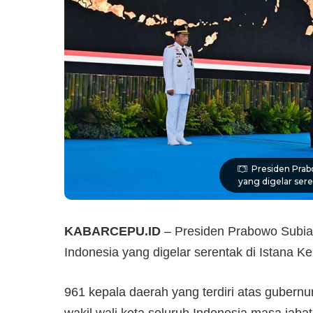
Presiden Prabo
yang digelar sere
KABARCEPU.ID
– Presiden Prabowo Subia
Indonesia yang digelar serentak di Istana K
961 kepala daerah yang terdiri atas gubernur,
wakil wali kota seluruh Indonesia masa jaba