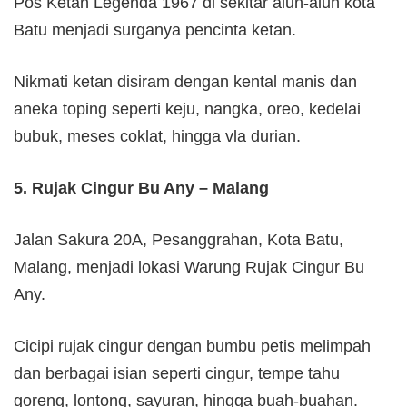
Pos Ketan Legenda 1967 di sekitar alun-alun kota
Batu menjadi surganya pencinta ketan.
Nikmati ketan disiram dengan kental manis dan
aneka toping seperti keju, nangka, oreo, kedelai
bubuk, meses coklat, hingga vla durian.
5. Rujak Cingur Bu Any – Malang
Jalan Sakura 20A, Pesanggrahan, Kota Batu,
Malang, menjadi lokasi Warung Rujak Cingur Bu
Any.
Cicipi rujak cingur dengan bumbu petis melimpah
dan berbagai isian seperti cingur, tempe tahu
goreng, lontong, sayuran, hingga buah-buahan.