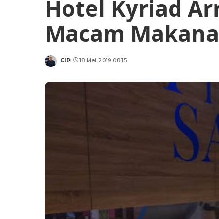
Hotel Kyriad Ar
Macam Makan
CIP
18 Mei 2019 08:15
Posted
by