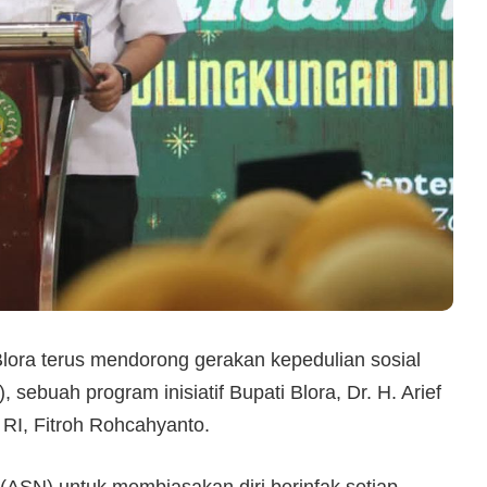
ora terus mendorong gerakan kepedulian sosial
), sebuah program inisiatif Bupati Blora, Dr. H. Arief
I, Fitroh Rohcahyanto.
 (ASN) untuk membiasakan diri berinfak setiap